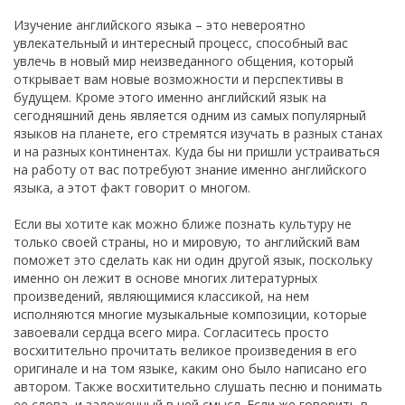
Изучение английского языка – это невероятно
увлекательный и интересный процесс, способный вас
увлечь в новый мир неизведанного общения, который
открывает вам новые возможности и перспективы в
будущем. Кроме этого именно английский язык на
сегодняшний день является одним из самых популярный
языков на планете, его стремятся изучать в разных станах
и на разных континентах. Куда бы ни пришли устраиваться
на работу от вас потребуют знание именно английского
языка, а этот факт говорит о многом.
Если вы хотите как можно ближе познать культуру не
только своей страны, но и мировую, то английский вам
поможет это сделать как ни один другой язык, поскольку
именно он лежит в основе многих литературных
произведений, являющимися классикой, на нем
исполняются многие музыкальные композиции, которые
завоевали сердца всего мира. Согласитесь просто
восхитительно прочитать великое произведения в его
оригинале и на том языке, каким оно было написано его
автором. Также восхитительно слушать песню и понимать
ее слова, и заложенный в ней смысл. Если же говорить в